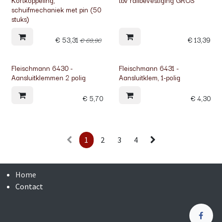
Kortkoppeling,
tbv railbevestiging GROS
schuifmechaniek met pin (50
stuks)
€
53,31
€
13,39
€
69,90
Fleischmann 6430 -
Fleischmann 6431 -
Aansluitklemmen 2 polig
Aansluitklem, 1-polig
€
5,70
€
4,30
1
2
3
4
Home
Contact