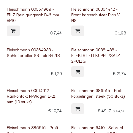
Fleischmann 00357969 -
Fleischmann 00364472 -
FILZ Reinigungssch.D=6 mm
Front baanschuiver Plan V
VP10
NS
€
7,44
€
1,98
Fleischmann 00364933 -
Fleischmann 00381438 -
Schleiferteller SR-Lok BR218
ELEKTR.LEIT.KUPPL./SATZ
2POLIG
€
1,20
€
21,74
Fleischmann 00614912 -
Fleischmann 386515 - Profi
Radkontakt N-Wagen L=21
koppelingen, steek (50 stuks)
mm (10 stuks)
€
10,74
€
49,17
€
64,90
Fleischmann 386516 - Profi
Fleischmann 6410 - Schroef