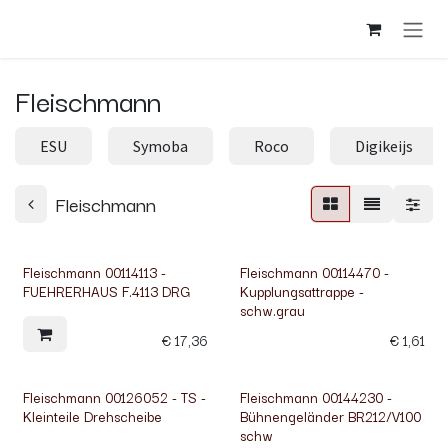
Overslaan naar inhoud
Fleischmann
ESU
Symoba
Roco
Digikeijs
Fleischmann
Fleischmann 00114113 -
Fleischmann 00114470 -
FUEHRERHAUS F.4113 DRG
Kupplungsattrappe -
schw.grau
€
17,36
€
1,61
Fleischmann 00126052 - TS -
Fleischmann 00144230 -
Kleinteile Drehscheibe
Bühnengeländer BR212/V100
schw