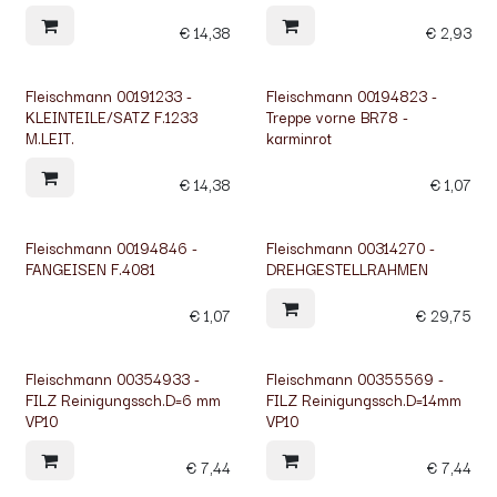
€
14,38
€
2,93
Fleischmann 00191233 -
Fleischmann 00194823 -
KLEINTEILE/SATZ F.1233
Treppe vorne BR78 -
M.LEIT.
karminrot
€
14,38
€
1,07
Fleischmann 00194846 -
Fleischmann 00314270 -
FANGEISEN F.4081
DREHGESTELLRAHMEN
€
1,07
€
29,75
Fleischmann 00354933 -
Fleischmann 00355569 -
FILZ Reinigungssch.D=6 mm
FILZ Reinigungssch.D=14mm
VP10
VP10
€
7,44
€
7,44