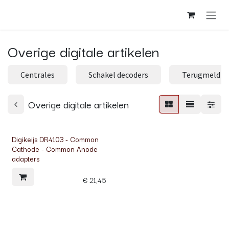
Overslaan naar inhoud
Overige digitale artikelen
Centrales
Schakel decoders
Terugmeld d
Overige digitale artikelen
Digikeijs DR4103 - Common
Cathode - Common Anode
adapters
€
21,45