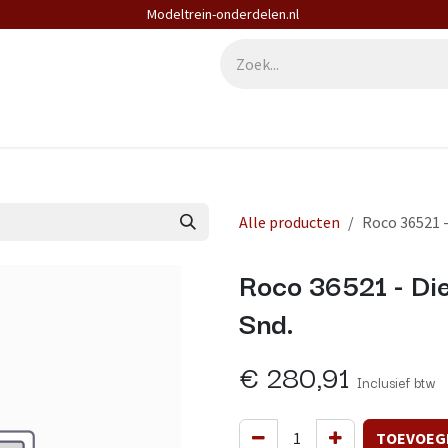
Modeltrein-onderdelen.nl
derdelen
Diensten
Contact
Alle producten
Roco 36521 -
Roco 36521 - Di
Snd.
€
280,91
Inclusief btw
TOEVOEG