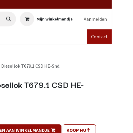
Aanmelden
Mijn winkelmandje
Contact
 Diesellok T679.1 CSD HE-Snd.
esellok T679.1 CSD HE-
EN AAN WINKELMANDJE
KOOP NU