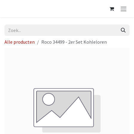
Overslaan naar inhoud
Alle producten
Roco 34499 - 2er Set Kohleloren