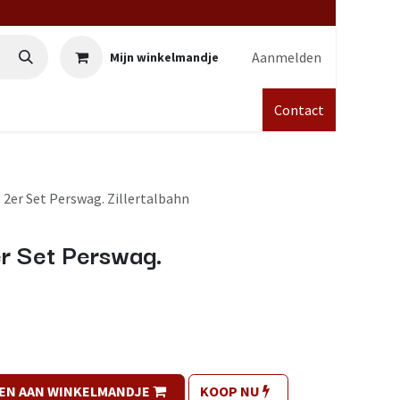
Aanmelden
Mijn winkelmandje
Contact
 2er Set Perswag. Zillertalbahn
r Set Perswag.
EN AAN WINKELMANDJE
KOOP NU