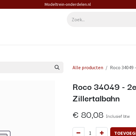
Modeltrein-onderdelen.nl
derdelen
Diensten
Contact
Alle producten
Roco 34049 -
Roco 34049 - 2e
Zillertalbahn
€
80,08
Inclusief btw
TOEVOEG