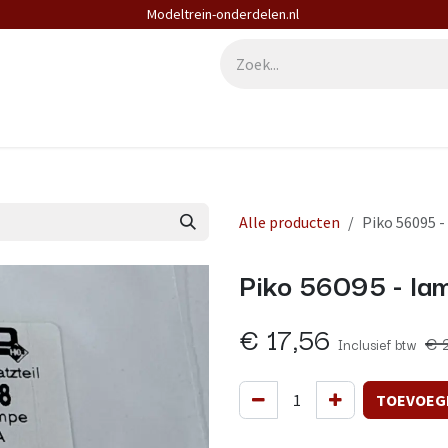
Modeltrein-onderdelen.nl
derdelen
Diensten
Contact
Alle producten
Piko 56095 -
Piko 56095 - la
€
17,56
€
Inclusief btw
TOEVOEG