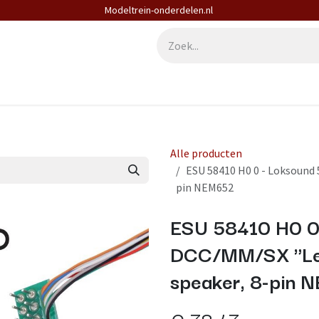
Modeltrein-onderdelen.nl
derdelen
Diensten
Contact
Alle producten
ESU 58410 H0 0 - Loksound 
pin NEM652
ESU 58410 H0 0 
DCC/MM/SX "Lee
speaker, 8-pin
€
78,47