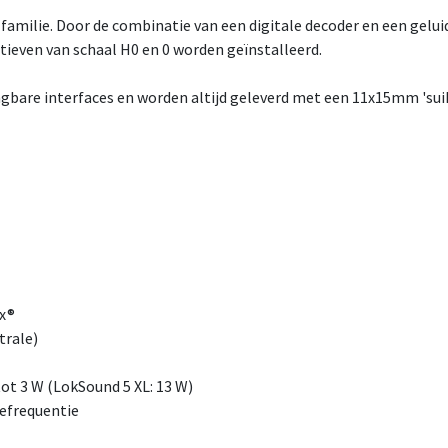
-familie. Door de combinatie van een digitale decoder en een gelu
tieven van schaal H0 en 0 worden geïnstalleerd.
are interfaces en worden altijd geleverd met een 11x15mm 'suike
ix®
trale)
tot 3 W (LokSound 5 XL: 13 W)
lefrequentie