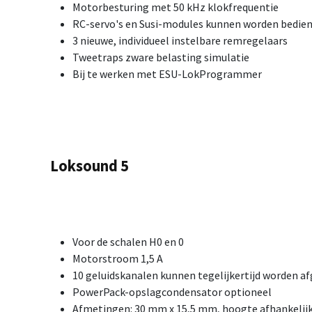
Motorbesturing met 50 kHz klokfrequentie
RC-servo's en Susi-modules kunnen worden bedie
3 nieuwe, individueel instelbare remregelaars
Tweetraps zware belasting simulatie
Bij te werken met ESU-LokProgrammer
Loksound 5
Voor de schalen H0 en 0
Motorstroom 1,5 A
10 geluidskanalen kunnen tegelijkertijd worden a
PowerPack-opslagcondensator optioneel
Afmetingen: 30 mm x 15,5 mm, hoogte afhankelijk 