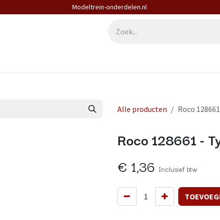
Modeltrein-onderdelen.nl
derdelen
Diensten
Contact
Alle producten
Roco 128661
Roco 128661 - Ty
€
1,36
Inclusief btw
TOEVOEG