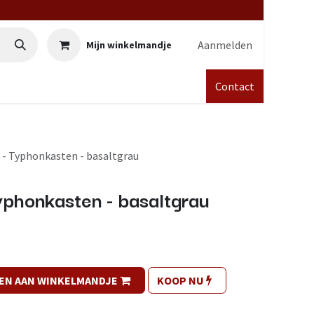
Aanmelden
Mijn winkelmandje
Contact
 - Typhonkasten - basaltgrau
phonkasten - basaltgrau
EN AAN WINKELMANDJE
KOOP NU