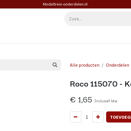
Modeltrein-onderdelen.nl
derdelen
Diensten
Contact
Alle producten
Onderdelen
Roco 115070 - K
€
1,65
Inclusief btw
TOEVOEG