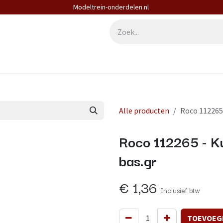
Modeltrein-onderdelen.nl
derdelen
Diensten
Contact
Alle producten
Roco 112265
Roco 112265 - K
bas.gr
€
1,36
Inclusief btw
TOEVOEG