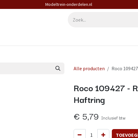
Modeltrein-onderdelen.nl
derdelen
Diensten
Contact
Alle producten
Roco 109427 
Roco 109427 - R
Haftring
€
5,79
Inclusief btw
TOEVOEG