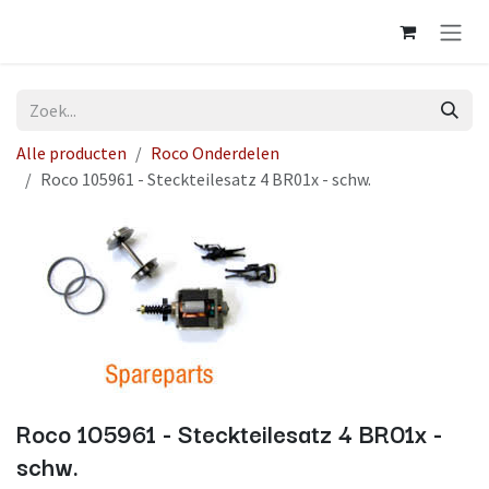
Overslaan naar inhoud
Alle producten
Roco Onderdelen
Roco 105961 - Steckteilesatz 4 BR01x - schw.
Roco 105961 - Steckteilesatz 4 BR01x -
schw.