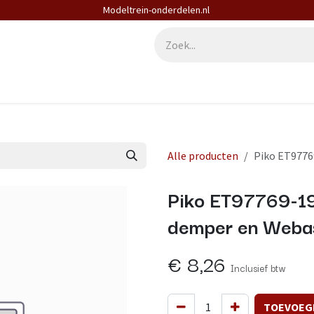
Modeltrein-onderdelen.nl
derdelen
Diensten
Contact
Alle producten
Piko ET9776
Piko ET97769-1
demper en Webas
€
8,26
Inclusief btw
TOEVOEG