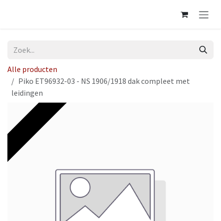
Overslaan naar inhoud
Alle producten
Piko ET96932-03 - NS 1906/1918 dak compleet met
leidingen
Op voorraad