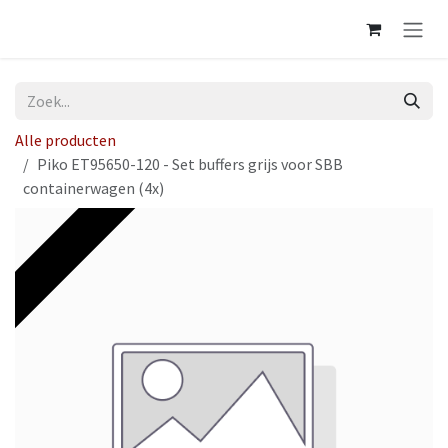
Overslaan naar inhoud
Alle producten
Piko ET95650-120 - Set buffers grijs voor SBB
containerwagen (4x)
Op voorraad