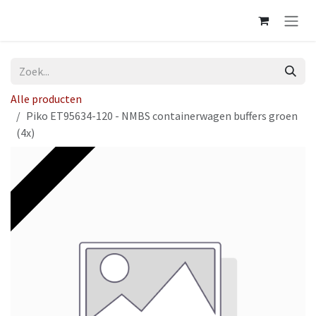
Overslaan naar inhoud
Alle producten
Piko ET95634-120 - NMBS containerwagen buffers groen
(4x)
Op voorraad