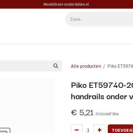
Modeltrein-onderdelen.nl
derdelen
Diensten
Contact
Alle producten
Piko ET59740
Piko ET59740-20
handrails onder v
€
5,21
Inclusief btw
TOEVOEG