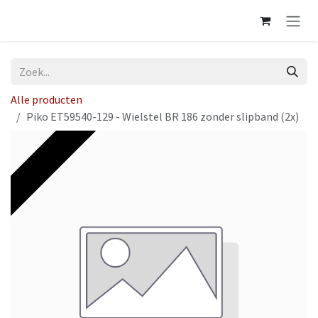
Overslaan naar inhoud
Alle producten
Piko ET59540-129 - Wielstel BR 186 zonder slipband (2x)
Op voorraad