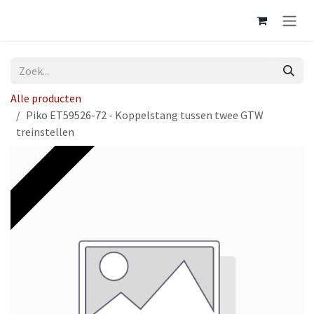
Overslaan naar inhoud
Alle producten
Piko ET59526-72 - Koppelstang tussen twee GTW
treinstellen
Op voorraad