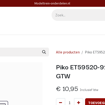
Modeltrein-onderdelen.nl
derdelen
Diensten
Contact
Alle producten
Piko ET5952
Piko ET59520-91
GTW
€
10,95
Inclusief btw
TOEVOEG