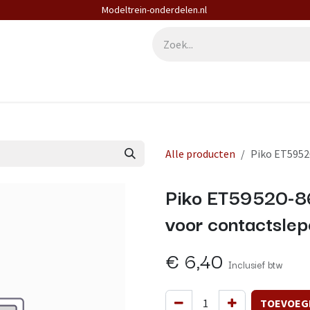
Modeltrein-onderdelen.nl
derdelen
Diensten
Contact
Alle producten
Piko ET5952
Piko ET59520-86
voor contactslep
€
6,40
Inclusief btw
TOEVOEG