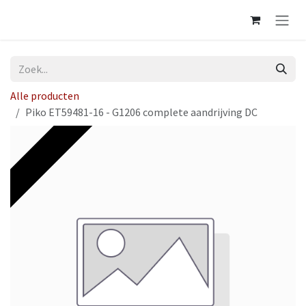
Overslaan naar inhoud
Alle producten
Piko ET59481-16 - G1206 complete aandrijving DC
Op voorraad