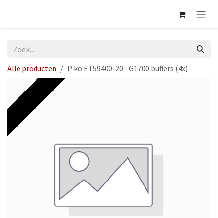
Overslaan naar inhoud
Alle producten
Piko ET59400-20 - G1700 buffers (4x)
Op voorraad