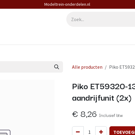
Modeltrein-onderdelen.nl
derdelen
Diensten
Contact
Alle producten
Piko ET59320
Piko ET59320-13
aandrijfunit (2x)
€
8,26
Inclusief btw
TOEVOEG