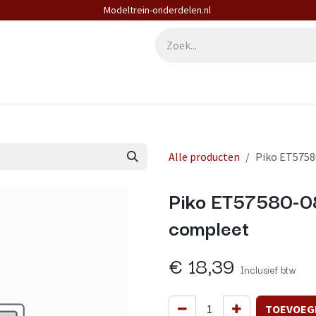
Modeltrein-onderdelen.nl
derdelen
Diensten
Contact
Alle producten
Piko ET5758
Piko ET57580-08
compleet
€
18,39
Inclusief btw
TOEVOEG