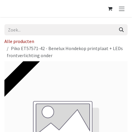
Overslaan naar inhoud
Alle producten
Piko ET57571-42 - Benelux Hondekop printplaat + LEDs
frontverlichting onder
Op voorraad