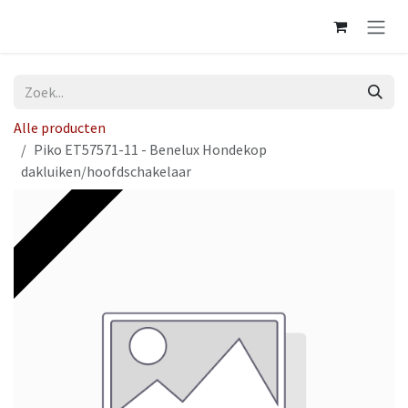
Overslaan naar inhoud
Alle producten
Piko ET57571-11 - Benelux Hondekop
dakluiken/hoofdschakelaar
Op voorraad