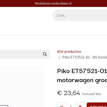
Modeltrein-onderdelen.nl
derdelen
Diensten
Contact
Alle producten
Piko ET57521-01 - NS Hon
Piko ET57521-01
motorwagen groe
€
23,64
Inclusief btw