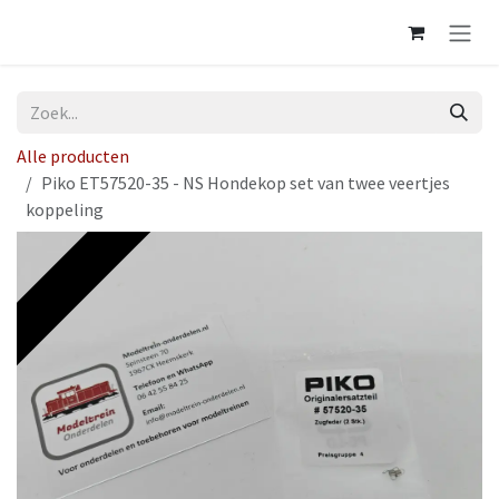
Overslaan naar inhoud
Alle producten
Piko ET57520-35 - NS Hondekop set van twee veertjes
koppeling
Op voorraad