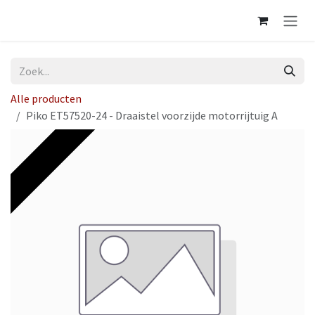
Overslaan naar inhoud
Alle producten
Piko ET57520-24 - Draaistel voorzijde motorrijtuig A
Op voorraad