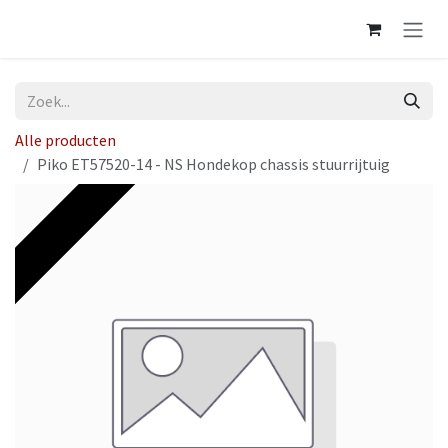
Overslaan naar inhoud
Alle producten
Piko ET57520-14 - NS Hondekop chassis stuurrijtuig
Op voorraad