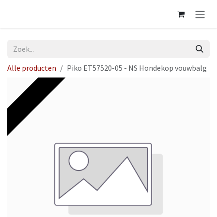
Overslaan naar inhoud
Alle producten
Piko ET57520-05 - NS Hondekop vouwbalg
Op voorraad