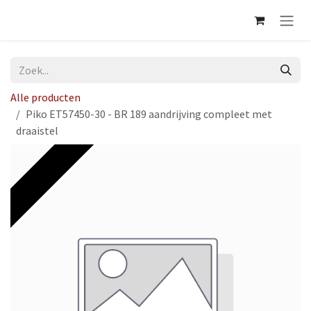
Overslaan naar inhoud
Alle producten
Piko ET57450-30 - BR 189 aandrijving compleet met
draaistel
Op voorraad