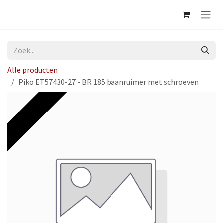
Overslaan naar inhoud
Alle producten
Piko ET57430-27 - BR 185 baanruimer met schroeven
Op voorraad