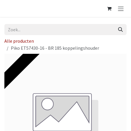
Overslaan naar inhoud
Alle producten
Piko ET57430-16 - BR 185 koppelingshouder
Op voorraad