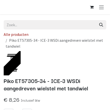
Overslaan naar inhoud
Alle producten
Piko ET57305-34 - ICE-3 WSDi aangedreven wielstel met
tandwiel
Op voorraad
Piko ET57305-34 - ICE-3 WSDi
aangedreven wielstel met tandwiel
€
8,26
Inclusief btw