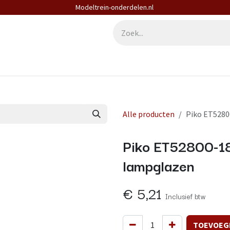
Modeltrein-onderdelen.nl
derdelen
Diensten
Contact
Alle producten
Piko ET52800
Piko ET52800-18 
lampglazen
€
5,21
Inclusief btw
TOEVOEG