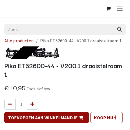
Overslaan naar inhoud
Alle producten
Piko ET52600-44 - V200.1 draaistelraam 1
Op voorraad
Piko ET52600-44 - V200.1 draaistelraam
1
€
10,95
Inclusief btw
TOEVOEGEN AAN WINKELMANDJE
KOOP NU