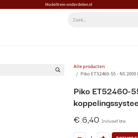
Modeltrein-onderdelen.nl
derdelen
Diensten
Contact
Alle producten
Piko ET52460-55 - NS 2000
Piko ET52460-5
koppelingssyste
€
6,40
Inclusief btw