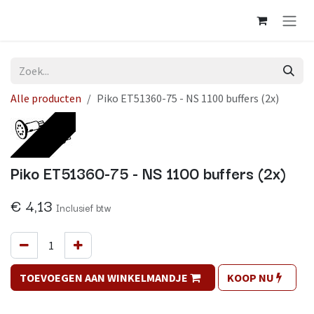
Overslaan naar inhoud
Alle producten
Piko ET51360-75 - NS 1100 buffers (2x)
Op voorraad
Piko ET51360-75 - NS 1100 buffers (2x)
€
4,13
Inclusief btw
TOEVOEGEN AAN WINKELMANDJE
KOOP NU