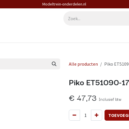
Modeltrein-onderdelen.nl
derdelen
Diensten
Contact
Alle producten
Piko ET5109
Piko ET51090-17 
€
47,73
Inclusief btw
TOEVOEG