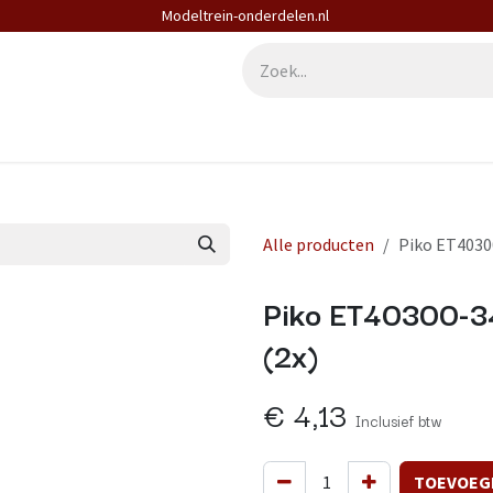
Modeltrein-onderdelen.nl
derdelen
Diensten
Contact
Alle producten
Piko ET40300
Piko ET40300-34
(2x)
€
4,13
Inclusief btw
TOEVOEG