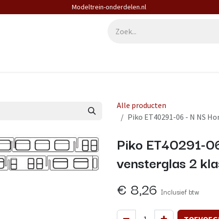
Modeltrein-onderdelen.nl
derdelen
Diensten
Contact
Alle producten
Piko ET40291-06 - N NS Hon
Piko ET40291-0
vensterglas 2 kla
€
8,26
Inclusief btw