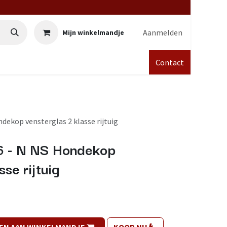
Aanmelden
Mijn winkelmandje
Contact
dekop vensterglas 2 klasse rijtuig
6 - N NS Hondekop
sse rijtuig