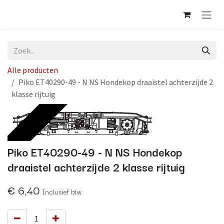
Overslaan naar inhoud
Alle producten
Piko ET40290-49 - N NS Hondekop draaistel achterzijde 2
klasse rijtuig
Op voorraad
Piko ET40290-49 - N NS Hondekop
draaistel achterzijde 2 klasse rijtuig
€
6,40
Inclusief btw