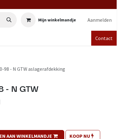
Aanmelden
Mijn winkelmandje
Contact
0-98 - N GTW aslagerafdekking
8 - N GTW
g
EN AAN WINKELMANDJE
KOOP NU