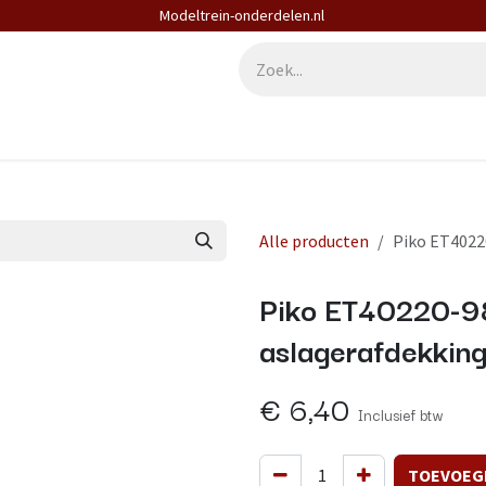
Modeltrein-onderdelen.nl
derdelen
Diensten
Contact
Alle producten
Piko ET4022
Piko ET40220-9
aslagerafdekkin
€
6,40
Inclusief btw
TOEVOEG