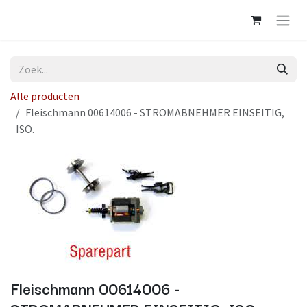
Overslaan naar inhoud
Alle producten
Fleischmann 00614006 - STROMABNEHMER EINSEITIG,
ISO.
Fleischmann 00614006 -