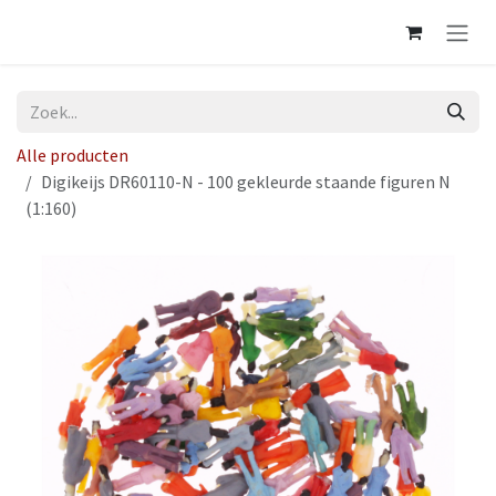
Overslaan naar inhoud
Alle producten
Digikeijs DR60110-N - 100 gekleurde staande figuren N
(1:160)